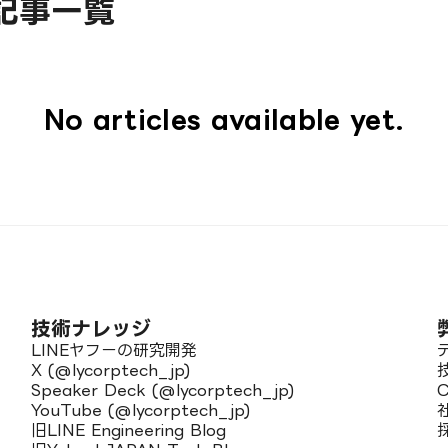
の記事一覧
No articles available yet.
技術ナレッジ
LINEヤフーの研究開発
X (@lycorptech_jp)
Speaker Deck (@lycorptech_jp)
YouTube (@lycorptech_jp)
旧LINE Engineering Blog